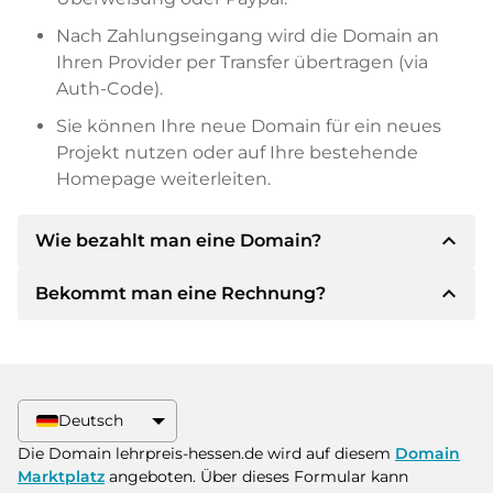
Nach Zahlungseingang wird die Domain an
Ihren Provider per Transfer übertragen (via
Auth-Code).
Sie können Ihre neue Domain für ein neues
Projekt nutzen oder auf Ihre bestehende
Homepage weiterleiten.
expand_less
Wie bezahlt man eine Domain?
expand_less
Bekommt man eine Rechnung?
Nach einer Einigung wird der Inhaber Ihnen die
Details der Zahlung mitteilen. Der Inhaber wird
Ihnen dann die SEPA Bankdetails mitteilen und
Ja, der Verkäufer wird Ihnen eine
auf Wunsch auch Paypal oder weitere
ordnungsgemäße Rechnung senden. Bei
Zahlungsmethoden anbieten.
größeren Kaufpreisen bekommen Sie auf
Deutsch
Wunsch auch einen zusätzlichen Kaufvertrag.
Bitte geben Sie bei der Überweisung immer
Die Domain lehrpreis-hessen.de wird auf diesem
Domain
den Domainnamen und die
Marktplatz
angeboten. Über dieses Formular kann
Rechnungsnummer an.